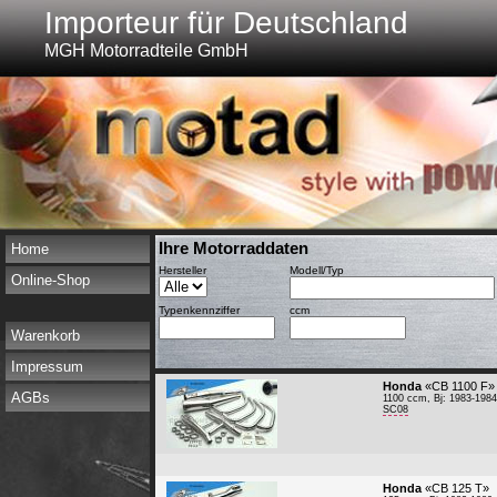
Importeur für Deutschland
MGH Motorradteile GmbH
Ihre Motorraddaten
Home
Hersteller
Modell/Typ
Online-Shop
Typenkennziffer
ccm
Warenkorb
Impressum
Honda
«CB 1100 F»
AGBs
1100 ccm, Bj: 1983-1984
SC08
Honda
«CB 125 T»