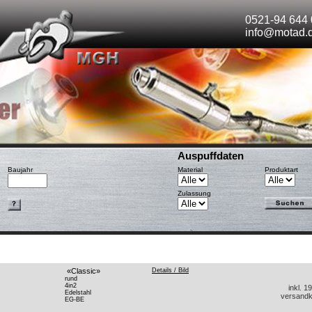
0521-94 644 
info@motad.
Auspuffdaten
Baujahr
Material
Produktart
Zulassung
«Classic»
Details / Bild
rund
4in2
inkl. 
Edelstahl
versandk
EG-BE