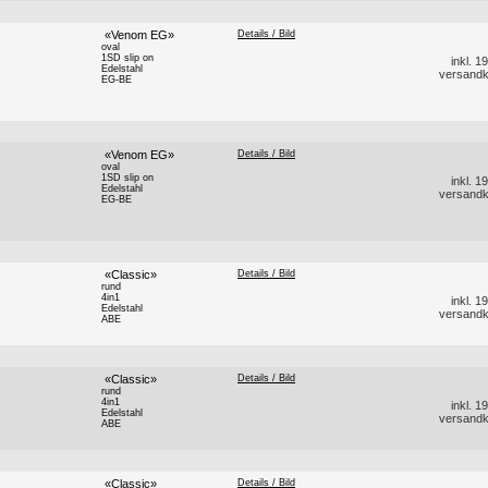
«Venom EG»
Details / Bild
oval
1SD slip on
inkl. 
Edelstahl
versandk
EG-BE
«Venom EG»
Details / Bild
oval
1SD slip on
inkl. 
Edelstahl
versandk
EG-BE
«Classic»
Details / Bild
rund
4in1
inkl. 
Edelstahl
versandk
ABE
«Classic»
Details / Bild
rund
4in1
inkl. 
Edelstahl
versandk
ABE
«Classic»
Details / Bild