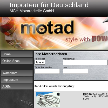
Importeur für Deutschland
MGH Motorradteile GmbH
Ihre Motorraddaten
Home
Hersteller
Modell/Typ
Online-Shop
Typenkennziffer
ccm
Warenkorb
Impressum
Der Artikel wurde hinzugefügt
AGBs
Honda
«CB 1100 F»
1100 ccm, Bj: 1983-1984
SC08