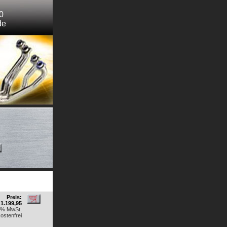
0
de
Preis:
1.199,95
19% MwSt.
ostenfrei