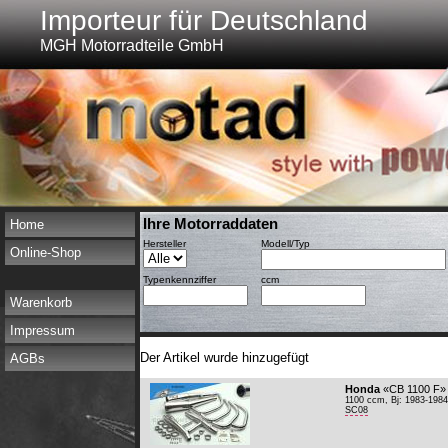
Importeur für Deutschland
MGH Motorradteile GmbH
Ihre Motorraddaten
Home
Hersteller
Modell/Typ
Online-Shop
Typenkennziffer
ccm
Warenkorb
Impressum
Der Artikel wurde hinzugefügt
AGBs
Honda
«CB 1100 F»
1100 ccm, Bj: 1983-1984
SC08