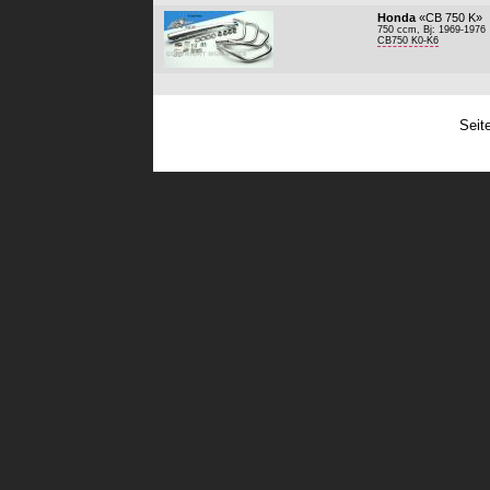
Honda
«CB 750 K»
750 ccm, Bj: 1969-1976
CB750 K0-K6
Seit