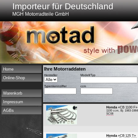
Importeur für Deutschland
MGH Motorradteile GmbH
Ihre Motorraddaten
Home
Hersteller
Modell/Typ
Online-Shop
Typenkennziffer
ccm
Warenkorb
Impressum
Honda
«CB 1100 F»
AGBs
1100 ccm, Bj: 1983-1984
SC08
Honda
«CB 125 T»