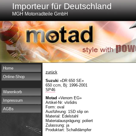
Importeur für Deutschland
MGH Motorradteile GmbH
Home
zurück
Online-Shop
Suzuki
«DR 650 SE»
650 ccm, Bj: 1996-2001
SP46
Warenkorb
Motad
«Venom EG»
Impressum
Artikel-Nr: vls6drs
Form: oval
AGBs
Ausführung: 1SD slip on
Material: Edelstahl
Materialausprägung: poliert
Zulassung: ja
Produktart: Schalldämpfer