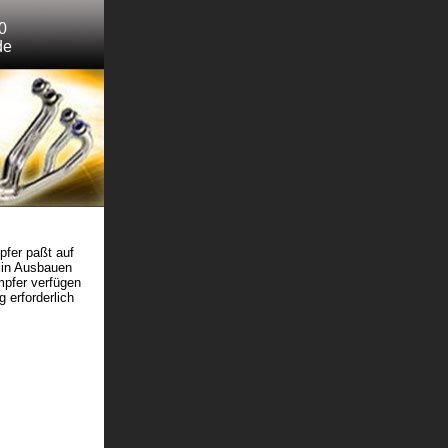
0
de
pfer paßt auf
 Ein Ausbauen
mpfer verfügen
 erforderlich